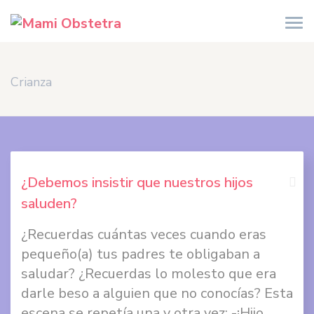
Crianza
¿Debemos insistir que nuestros hijos
saluden?
Comp
¿Recuerdas cuántas veces cuando eras
en
pequeño(a) tus padres te obligaban a
Face
saludar? ¿Recuerdas lo molesto que era
darle beso a alguien que no conocías? Esta
Comp
escena se repetía una y otra vez: -¡Hijo...