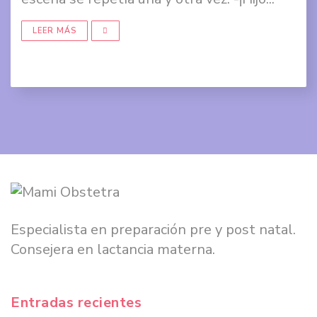
en
Twit
LEER MÁS
Comp
en
Goog
+
Especialista en preparación pre y post natal.
Consejera en lactancia materna.
Entradas recientes