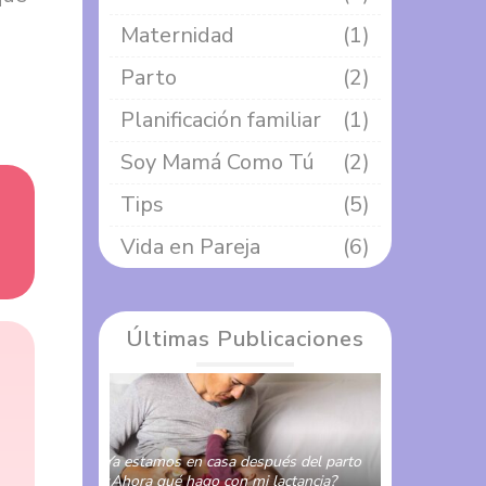
Maternidad
(1)
Parto
(2)
Planificación familiar
(1)
Soy Mamá Como Tú
(2)
Tips
(5)
Vida en Pareja
(6)
Últimas Publicaciones
Ya estamos en casa después del parto
¿Ahora qué hago con mi lactancia?