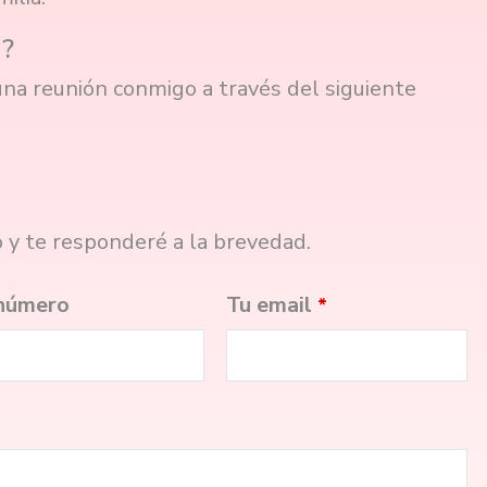
a?
na reunión conmigo a través del siguiente
o y te responderé a la brevedad.
número
Tu email
*