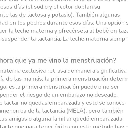
sos días (el sodio y el color doblan su
te las de lactosa y potasio). También algunas
idad en los pechos durante esos días. Una opción s
er la leche materna y ofrecérsela al bebé en taz
o suspender la lactancia. La leche materna siempr
ora que ya me vino la menstruación?
aterna exclusiva retrasa de manera significativa 
oría de las mamás, la primera menstruación deter
bargo, esta primera menstruación puede o no ser
epender el riesgo de un embarazo no deseado.
 lactar no quedas embarazada y esto se conoce
amenorrea de la lactancia (MELA), pero también
tus amigas o alguna familiar quedó embarazada
ntarte que para tener éxito con este método hay 