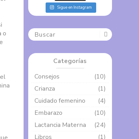
Sigue en Instagram
i
a o
e
Categorías
Consejos
(10)
el
mina
Crianza
(1)
Cuidado femenino
(4)
Embarazo
(10)
Lactancia Materna
(24)
Libros
(1)
que