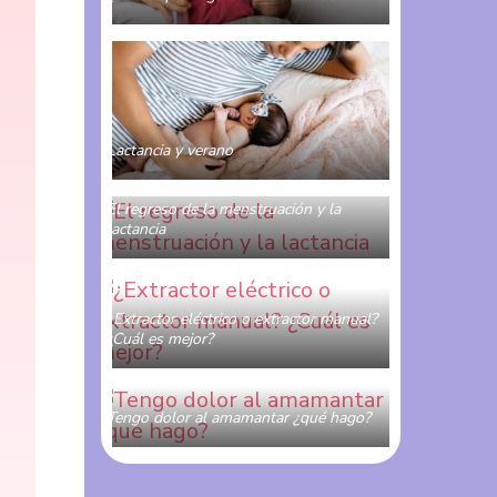
MAMI OBSTETRA
0 COMENTARIOS
Lactancia y verano
MAMI OBSTETRA
0 COMENTARIOS
El regreso de la menstruación y la
lactancia
MAMI OBSTETRA
0 COMENTARIOS
¿Extractor eléctrico o extractor manual?
¿Cuál es mejor?
MAMI OBSTETRA
0 COMENTARIOS
Tengo dolor al amamantar ¿qué hago?
MAMI OBSTETRA
0 COMENTARIOS