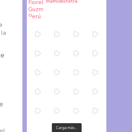
mamiobstetra
a
 la
ue
e
Carga más…
el