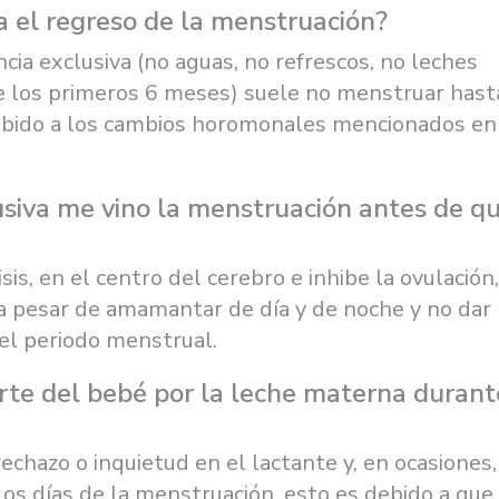
da el regreso de la menstruación?
cia exclusiva (no aguas, no refrescos, no leches
te los primeros 6 meses) suele no menstruar hast
bido a los cambios horomonales mencionados en
lusiva me vino la menstruación antes de q
sis, en el centro del cerebro e inhibe la ovulación,
s a pesar de amamantar de día y de noche y no dar
 el periodo menstrual.
rte del bebé por la leche materna durant
chazo o inquietud en el lactante y, en ocasiones,
os días de la menstruación, esto es debido a que 