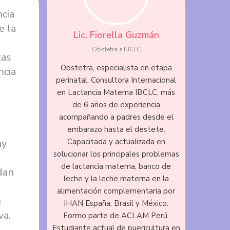
cia
e la
Lic. Fiorella Guzmán
Obstetra e IBCLC
tas
Obstetra, especialista en etapa
ncia
perinatal, Consultora Internacional
en Lactancia Materna IBCLC, más
de 6 años de experiencia
acompañando a padres desde el
embarazo hasta el destete.
ay
Capacitada y actualizada en
solucionar los principales problemas
de lactancia materna, banco de
dan
leche y la leche materna en la
alimentación complementaria por
e
IHAN España, Brasil y México.
va.
Formo parte de ACLAM Perú.
Estudiante actual de puericultura en