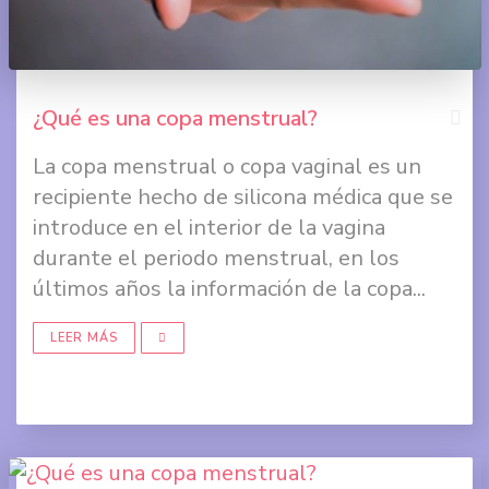
¿Qué es una copa menstrual?
La copa menstrual o copa vaginal es un
Comp
recipiente hecho de silicona médica que se
en
introduce en el interior de la vagina
Face
durante el periodo menstrual, en los
últimos años la información de la copa...
Comp
en
LEER MÁS
Twit
Comp
en
Goog