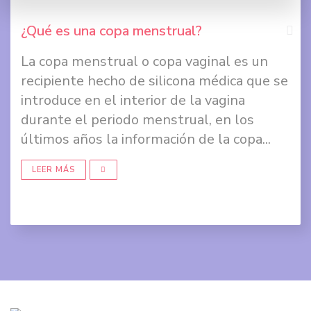
+
¿Qué es una copa menstrual?
La copa menstrual o copa vaginal es un
Comp
recipiente hecho de silicona médica que se
en
introduce en el interior de la vagina
Face
durante el periodo menstrual, en los
últimos años la información de la copa...
Comp
en
LEER MÁS
Twit
Comp
en
Goog
+