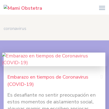
coronavirus
Embarazo en tiempos de Coronavirus
(COVID-19)
Comp
Es desafiante no sentir preocupación en
en
estos momentos de aislamiento social,
Face
algunas mamis me escriben ansiosas