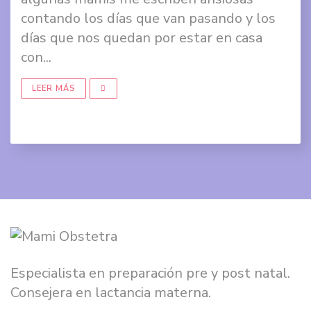
contando los días que van pasando y los
Comp
días que nos quedan por estar en casa
en
con...
Twit
LEER MÁS
Comp
en
Goog
+
Especialista en preparación pre y post natal.
Consejera en lactancia materna.