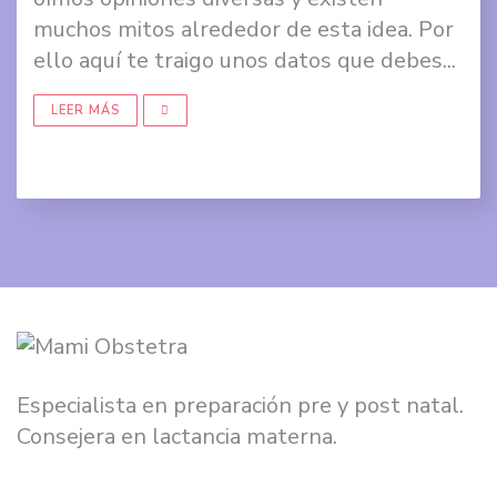
muchos mitos alrededor de esta idea. Por
Comp
ello aquí te traigo unos datos que debes...
en
Twit
LEER MÁS
Comp
en
Goog
+
Especialista en preparación pre y post natal.
Consejera en lactancia materna.