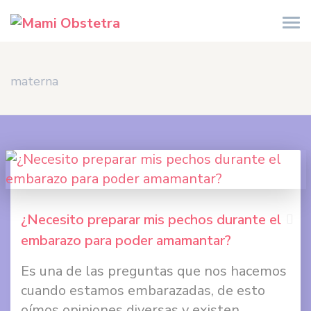
materna
¿Necesito preparar mis pechos durante el
embarazo para poder amamantar?
Comp
Es una de las preguntas que nos hacemos
en
cuando estamos embarazadas, de esto
Face
oímos opiniones diversas y existen