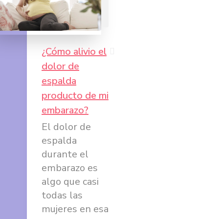
¿Cómo alivio el
dolor de
Compartir
espalda
en
producto de mi
Facebook
embarazo?
El dolor de
Compartir
espalda
en
durante el
Twitter
embarazo es
algo que casi
Compartir
todas las
en
mujeres en esa
Google