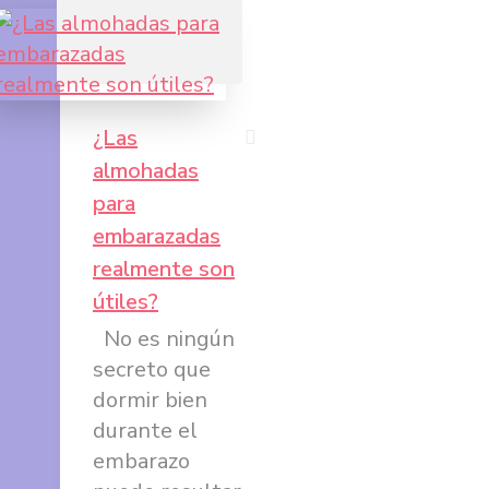
¿Las
almohadas
Compartir
para
en
embarazadas
Facebook
realmente son
útiles?
Compartir
No es ningún
en
secreto que
Twitter
dormir bien
Compartir
durante el
en
embarazo