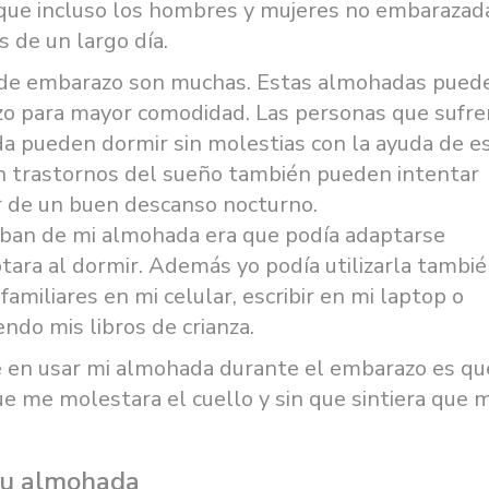
ue incluso los hombres y mujeres no embarazad
 de un largo día.
 de embarazo son muchas.
Estas almohadas pued
zo para mayor comodidad. Las personas que sufre
da pueden dormir sin molestias con la ayuda de e
n trastornos del sueño también pueden intentar
r de un buen descanso nocturno.
aban de mi almohada era que podía adaptarse
ptara al dormir. Además yo podía utilizarla tambi
familiares en mi celular, escribir en mi laptop o
ndo mis libros de crianza.
ré en usar mi almohada durante el embarazo es qu
ue me molestara el cuello y sin que sintiera que m
 tu almohada