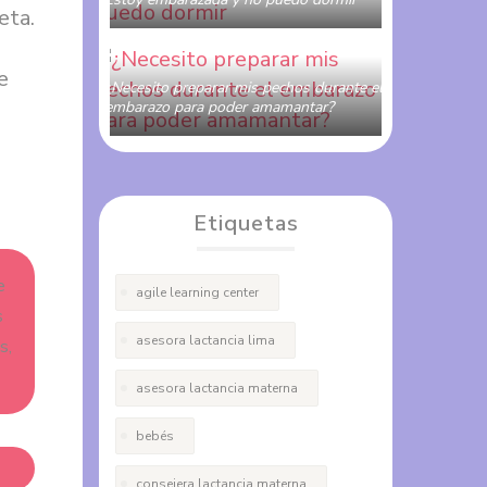
eta.
MAMI OBSTETRA
1 COMENTARIO
e
¿Necesito preparar mis pechos durante el
embarazo para poder amamantar?
MAMI OBSTETRA
0 COMENTARIOS
Etiquetas
e
agile learning center
s
asesora lactancia lima
s,
asesora lactancia materna
bebés
consejera lactancia materna