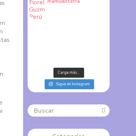
mamiobstetra
as
en
n
stas
én
Carga más…
Sigue en Instagram
e
i