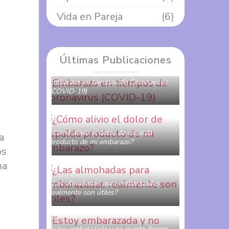
Vida en Pareja
(6)
Últimas Publicaciones
Embarazo en tiempos de Coronavirus
(COVID-19)
MAMI OBSTETRA
0 COMENTARIOS
¿Cómo alivio el dolor de espalda
a
producto de mi embarazo?
os
MAMI OBSTETRA
0 COMENTARIOS
ma
¿Las almohadas para embarazadas
realmente son útiles?
MAMI OBSTETRA
0 COMENTARIOS
Estoy embarazada y no puedo dormir