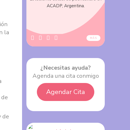
ACADP, Argentina.
ión
n la
MÁS
¿Necesitas ayuda?
Agenda una cita conmigo
a
Agendar Cita
 de
y de