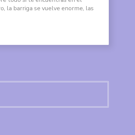
en
ro, la barriga se vuelve enorme, las
Facebook
Compartir
en
Twitter
Compartir
en
Google
+