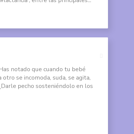
#lactancia , entre las principales...
Compartir
en
Twitter
Compartir
en
Google
+
 ¿Has notado que cuando tu bebé
Compartir
otro se incomoda, suda, se agita,
en
 ¿Darle pecho sosteniéndolo en los
Facebook
Compartir
en
Twitter