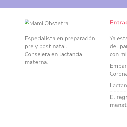
Entra
Especialista en preparación
Ya est
pre y post natal.
del pa
Consejera en lactancia
con mi
materna.
Embar
Corona
Lactan
El reg
menstr