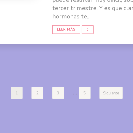
tercer trimestre. Y es que cla
hormonas te...
LEER MÁS
…
1
2
3
5
Siguiente