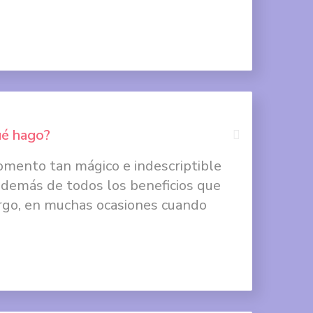
Compartir
en
Google
+
ué hago?
omento tan mágico e indescriptible
Compartir
además de todos los beneficios que
en
rgo, en muchas ocasiones cuando
Facebook
Compartir
en
Twitter