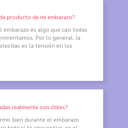
Compartir
en
lda producto de mi embarazo?
Google
+
l embarazo es algo que casi todas
Compartir
rimentamos. Por lo general, la
en
lestias es la tensión en los
Facebook
Compartir
en
Twitter
Compartir
en
das realmente son útiles?
Google
+
rmir bien durante el embarazo
Compartir
bre todo si te encuentras en el