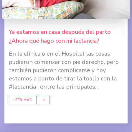
Ya estamos en casa después del parto
¿Ahora qué hago con mi lactancia?
Comp
En la clínica o en el Hospital las cosas
en
pudieron comenzar con pie derecho, pero
Face
también pudieron complicarse y hoy
estamos a punto de tirar la toalla con la
Comp
#lactancia , entre las principales...
en
Twit
LEER MÁS
Comp
en
Goog