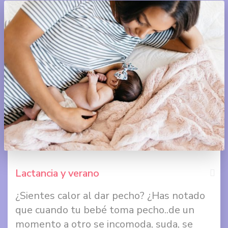
+
Lactancia y verano
¿Sientes calor al dar pecho? ¿Has notado
Comp
que cuando tu bebé toma pecho..de un
en
momento a otro se incomoda, suda, se