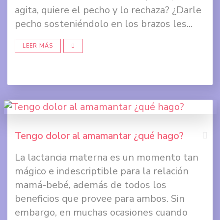
Face
agita, quiere el pecho y lo rechaza? ¿Darle
pecho sosteniéndolo en los brazos les...
Comp
en
LEER MÁS
Twit
Comp
en
Goog
+
Tengo dolor al amamantar ¿qué hago?
La lactancia materna es un momento tan
Comp
mágico e indescriptible para la relación
en
mamá-bebé, además de todos los
Face
beneficios que provee para ambos. Sin
embargo, en muchas ocasiones cuando
Comp