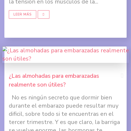
la tensión en los músculos de la...
en
Twit
LEER MÁS
Comp
en
Goog
+
¿Las almohadas para embarazadas
realmente son útiles?
Comp
No es ningún secreto que dormir bien
en
durante el embarazo puede resultar muy
Face
dificil, sobre todo si te encuentras en el
tercer trimestre. Y es que claro, la barriga
Comp
se vuelve enorme, las hormonas te...