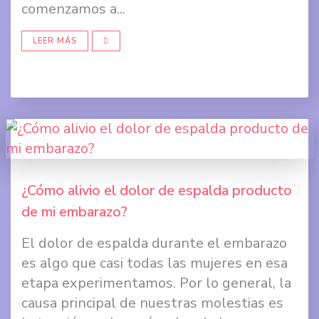
comenzamos a...
en
Twit
LEER MÁS
Comp
en
Goog
+
¿Cómo alivio el dolor de espalda producto
de mi embarazo?
Comp
El dolor de espalda durante el embarazo
en
es algo que casi todas las mujeres en esa
Face
etapa experimentamos. Por lo general, la
causa principal de nuestras molestias es
Comp