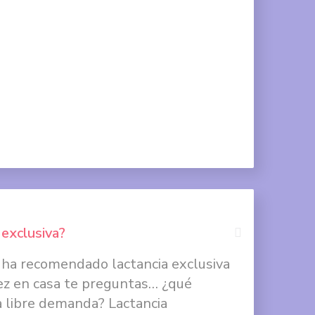
Compartir
en
Twitter
Compartir
en
Google
+
 exclusiva?
e ha recomendado lactancia exclusiva
Compartir
vez en casa te preguntas… ¿qué
en
y a libre demanda? Lactancia
Facebook