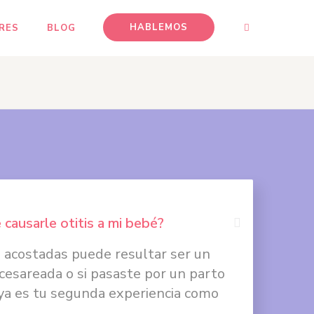
HABLEMOS
RES
BLOG
causarle otitis a mi bebé?
acostadas puede resultar ser un
Compartir
e cesareada o si pasaste por un parto
en
i ya es tu segunda experiencia como
Facebook