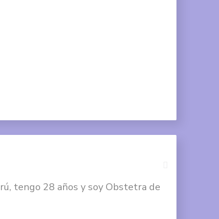
Compartir
en
Twitter
Compartir
en
Google
+
rú, tengo 28 años y soy Obstetra de
Compartir
en