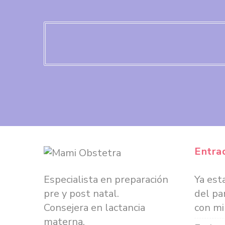
Navegación de entradas
Entra
Especialista en preparación
Ya est
pre y post natal.
del pa
Consejera en lactancia
con mi
materna.