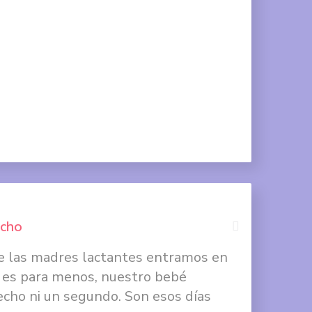
Compartir
en
Twitter
Compartir
en
Google
+
echo
e las madres lactantes entramos en
Compartir
 es para menos, nuestro bebé
en
echo ni un segundo. Son esos días
Facebook