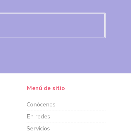
Google
+
Menú de sitio
Conócenos
En redes
Servicios