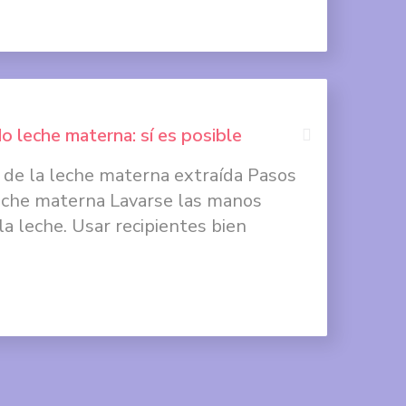
Facebook
Compartir
en
Twitter
do leche materna: sí es posible
Compartir
en
 de la leche materna extraída Pasos
Compartir
Google
eche materna Lavarse las manos
en
+
la leche. Usar recipientes bien
Facebook
Compartir
en
Twitter
Compartir
en