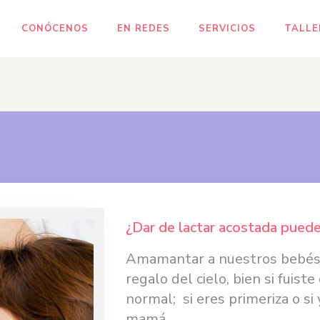
CONÓCENOS
EN REDES
SERVICIOS
TALLE
¿Dar de lactar acostada puede 
Amamantar a nuestros bebés 
regalo del cielo, bien si fuist
normal; si eres primeriza o s
mamá...