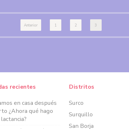
Anterior
1
2
3
das recientes
Distritos
amos en casa después
Surco
rto ¿Ahora qué hago
Surquillo
 lactancia?
San Borja