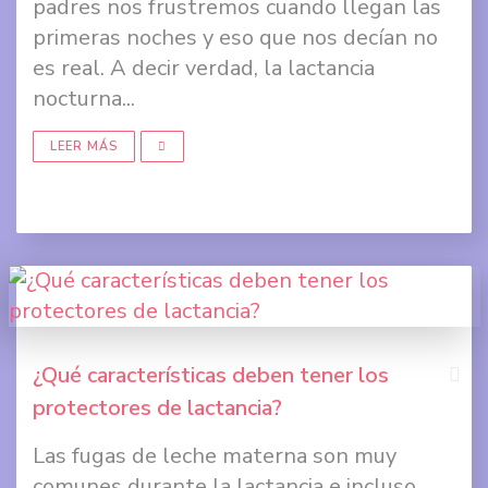
padres nos frustremos cuando llegan las
primeras noches y eso que nos decían no
Comp
es real. A decir verdad, la lactancia
en
nocturna...
Twit
LEER MÁS
Comp
en
Goog
+
¿Qué características deben tener los
protectores de lactancia?
Comp
Las fugas de leche materna son muy
en
comunes durante la lactancia e incluso