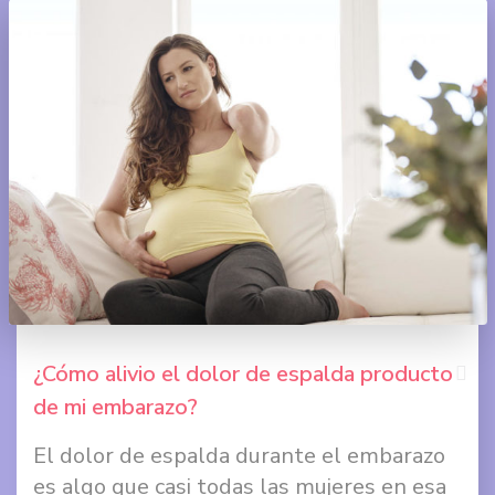
+
¿Cómo alivio el dolor de espalda producto
de mi embarazo?
Comp
El dolor de espalda durante el embarazo
en
es algo que casi todas las mujeres en esa