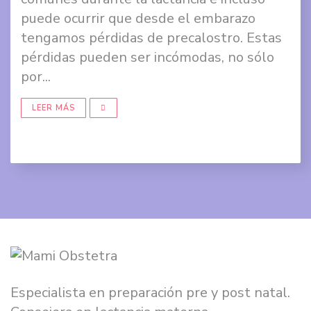
Face
puede ocurrir que desde el embarazo
tengamos pérdidas de precalostro. Estas
Comp
pérdidas pueden ser incómodas, no sólo
en
por...
Twit
LEER MÁS
Comp
en
Goog
+
Especialista en preparación pre y post natal.