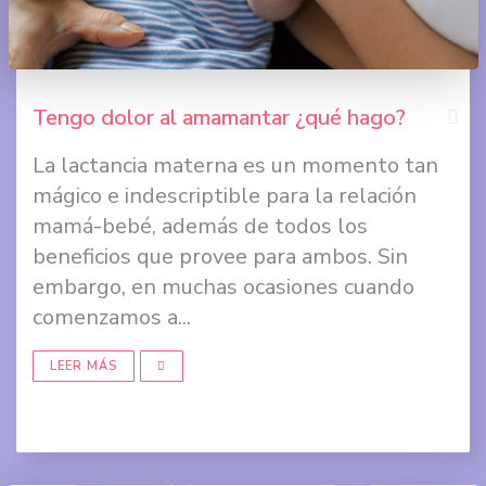
Tengo dolor al amamantar ¿qué hago?
La lactancia materna es un momento tan
Comp
mágico e indescriptible para la relación
en
mamá-bebé, además de todos los
Face
beneficios que provee para ambos. Sin
embargo, en muchas ocasiones cuando
Comp
comenzamos a...
en
Twit
LEER MÁS
Comp
en
Goog