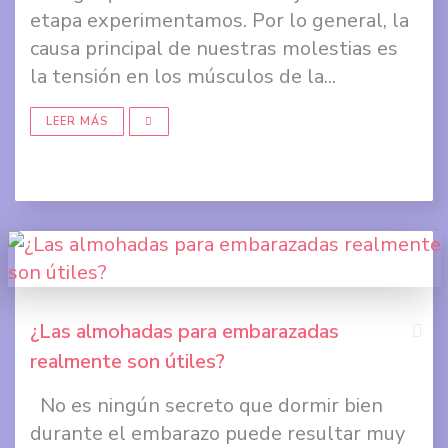
Face
etapa experimentamos. Por lo general, la
causa principal de nuestras molestias es
Comp
la tensión en los músculos de la...
en
Twit
LEER MÁS
Comp
en
Goog
+
¿Las almohadas para embarazadas
realmente son útiles?
Comp
No es ningún secreto que dormir bien
en
durante el embarazo puede resultar muy
Face