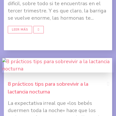
dificil, sobre todo si te encuentras en el
tercer trimestre. Y es que claro, la barriga
Comp
se vuelve enorme, las hormonas te...
en
Twit
LEER MÁS
Comp
en
Goog
+
8 prácticos tips para sobrevivir a la
lactancia nocturna
Comp
La expectativa irreal que «los bebés
en
duermen toda la noche» hace que los
Face