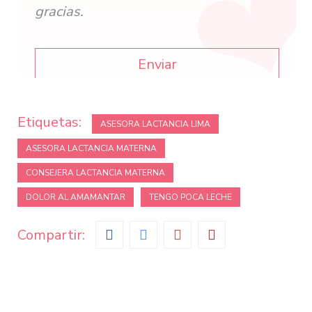
gracias.
Enviar
This
field
Etiquetas:
ASESORA LACTANCIA LIMA
should
ASESORA LACTANCIA MATERNA
be
CONSEJERA LACTANCIA MATERNA
left
blank
DOLOR AL AMAMANTAR
TENGO POCA LECHE
Compartir: