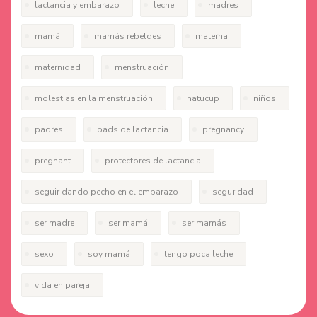
lactancia y embarazo
leche
madres
mamá
mamás rebeldes
materna
maternidad
menstruación
molestias en la menstruación
natucup
niños
padres
pads de lactancia
pregnancy
pregnant
protectores de lactancia
seguir dando pecho en el embarazo
seguridad
ser madre
ser mamá
ser mamás
sexo
soy mamá
tengo poca leche
vida en pareja