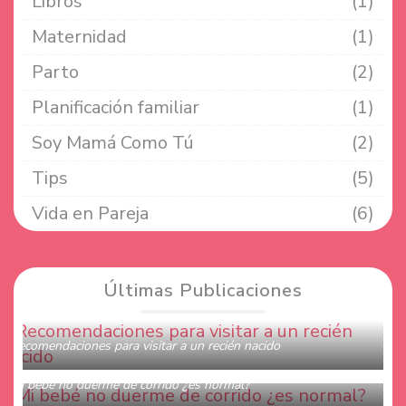
Libros
(1)
Maternidad
(1)
Parto
(2)
Planificación familiar
(1)
Soy Mamá Como Tú
(2)
Tips
(5)
Vida en Pareja
(6)
Últimas Publicaciones
Recomendaciones para visitar a un recién nacido
MAMI OBSTETRA
0 COMENTARIOS
Mi bebé no duerme de corrido ¿es normal?