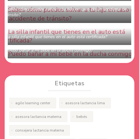
MAMI OBSTETRA
0 COMENTARIOS
¿Sabes cómo puedes salvar a tu hijo en caso de un accidente de
tránsito?
MAMI OBSTETRA
0 COMENTARIOS
¿La silla infantil que tienes en el auto está certificada?
MAMI OBSTETRA
0 COMENTARIOS
¿Puedo bañar a mi bebé en la ducha conmigo?
MAMI OBSTETRA
3 COMENTARIOS
Etiquetas
agile learning center
asesora lactancia lima
asesora lactancia materna
bebés
consejera lactancia materna