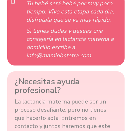
Tu bebé será bebé por muy poco
tiempo. Vive esta etapa cada día,
disfrutala que se va muy rápido.
Si tienes dudas y deseas una
consejería en lactancia materna a
domicilio escribe a
info@mamiobstetra.com
¿Necesitas ayuda
profesional?
La lactancia materna puede ser un
proceso desafiante, pero no tienes
que hacerlo sola. Entremos en
contacto y juntos haremos que este