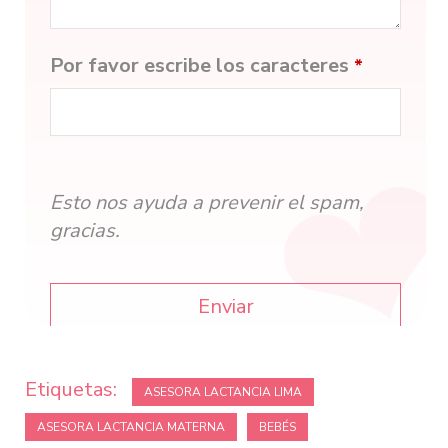
Por favor escribe los caracteres
*
Esto nos ayuda a prevenir el spam,
gracias.
Enviar
This
field
Etiquetas:
ASESORA LACTANCIA LIMA
should
ASESORA LACTANCIA MATERNA
BEBÉS
be