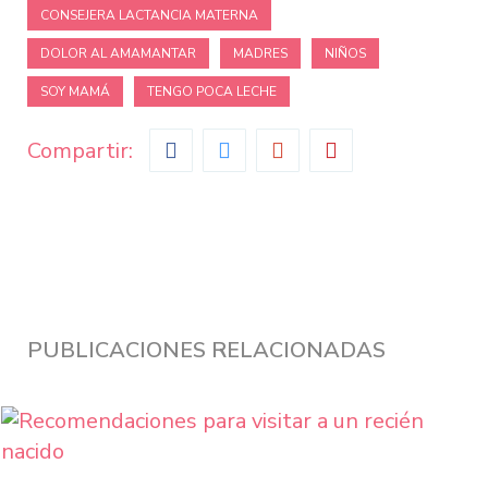
CONSEJERA LACTANCIA MATERNA
left
blank
DOLOR AL AMAMANTAR
MADRES
NIÑOS
SOY MAMÁ
TENGO POCA LECHE
Compartir:
PUBLICACIONES RELACIONADAS