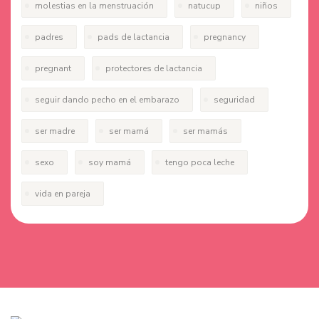
molestias en la menstruación
natucup
niños
padres
pads de lactancia
pregnancy
pregnant
protectores de lactancia
seguir dando pecho en el embarazo
seguridad
ser madre
ser mamá
ser mamás
sexo
soy mamá
tengo poca leche
vida en pareja