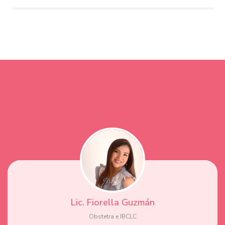
Lic. Fiorella Guzmán
Obstetra e IBCLC